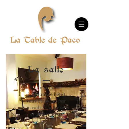
La Table de Paco
La salle
la salle
( climatisée l’été)
vous étonnera par
son cadre chaleureux
et authentique.